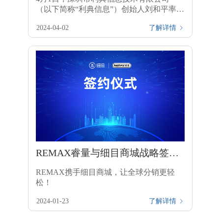
（以下简称“利典信息”）创始人刘和平率队
拜访松禾资本管理有限公司（以下简称“松
2024-04-02
了解详情

禾资本”）创始合伙人厉伟，双方就新型电
商供应链模式进行深入交流。利典信息创
始合伙人程旦星、总顾问蒋溪林出席会议
REMAX睿量与细目商城战略签
约，拓展全球商机
REMAX携手细目商城，让全球分销更轻
松！
2024-01-23
了解详情
