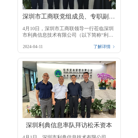
深圳市工商联党组成员、专职副主
席覃敬腾一行莅临利典信息交流座
4月10日，深圳市工商联领导一行莅临深圳
谈
市利典信息技术有限公司（以下简称“利典
信息”）考察交流，双方就电商行业发展及
2024-04-11
了解详情

新型供应链电商模式展开深入探讨
深圳利典信息率队拜访松禾资本
4月1日，深圳市利典信息技术有限公司